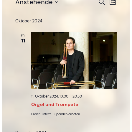
Veranstaltungen
Veran
Anstehende
Ver
Suche
Liste
Datum
Such
Ans
wählen.
Oktober 2024
und
Nav
FR.
11
Ansic
Navig
11. Oktober 2024, 19:00
–
20:30
Orgel und Trompete
Freier Eintritt – Spenden erbeten