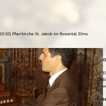
0:30, Pfarrkirche St. Jakob im Rosental, Elmo
O
E
E
v
H