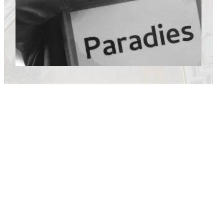
LICHT.SPIEL
Freitag, 10. November 2023. 19 Uhr. Evangelische
Kirche im Stadtpark, Villach. Klaus Kuchling spielt
Orgelmusik, die Licht in die dunklen Tage des
Herbstes bringt.
16. September 2023