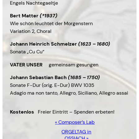
Engels Nachtegaeltje
Bert Matter
(*1937)
Wie schön leuchtet der Morgenstern
Variation 2, Choral
Johann Heinrich Schmelzer
(1623 – 1680)
Sonata „Cu Cu“
VATER UNSER
gemeinsam gesungen
Johann Sebastian Bach
(1685 – 1750)
Sonate F-Dur (orig. E-Dur) BWV 1035
Adagio ma non tanto, Allegro, Siciliano, Allegro assai
Kostenlos
Freier Eintritt – Spenden erbeten!
Veranstaltung-
«
Composer’s Lab
ORGELTAG in
OSSIACH
»