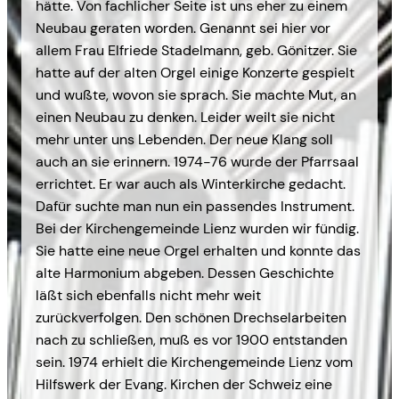
hätte. Von fachli­cher Seite ist uns eher zu einem
Neubau geraten worden. Genannt sei hier vor
allem Frau Elfriede Stadelmann, geb. Gönitzer. Sie
hatte auf der alten Orgel einige Konzerte gespielt
und wußte, wovon sie sprach. Sie machte Mut, an
einen Neubau zu denken. Leider weilt sie nicht
mehr unter uns Lebenden. Der neue Klang soll
auch an sie erinnern. 1974-76 wurde der Pfarrsaal
errichtet. Er war auch als Winterkirche gedacht.
Dafür suchte man nun ein passendes Instrument.
Bei der Kirchengemeinde Lienz wurden wir fündig.
Sie hatte eine neue Orgel erhalten und konnte das
alte Harmonium abgeben. Dessen Ge­schichte
läßt sich ebenfalls nicht mehr weit
zurückverfolgen. Den schönen Drechselarbeiten
nach zu schließen, muß es vor 1900 entstanden
sein. 1974 erhielt die Kirchengemeinde Lienz vom
Hilfs­werk der Evang. Kirchen der Schweiz eine