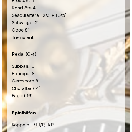
Prestant 4′
Rohrflöte 4′
Sesquialtera 1 2/3′ + 1 3/5′
Schwiegel 2′
Oboe 8′
Tremulant
Pedal
(C-f)
Subbaß 16′
Principal 8′
Gemshorn 8′
Choralbaß 4′
Fagott 16′
Spielhilfen
Koppeln: II/I, I/P, II/P