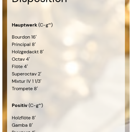
Hauptwerk
(C-g“‘)
Bourdon 16′
Principal 8′
Holzgedackt 8′
Octav 4′
Flöte 4′
Superoctav 2′
Mixtur IV 1 1/3′
Trompete 8′
Positiv
(C-g“‘)
Holzflöte 8′
Gamba 8′